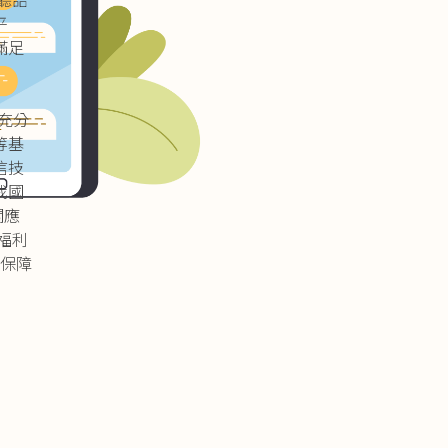
平
滿足
及充分
等基
信技
我國
關應
福利
 保障