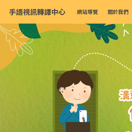
手語視訊轉譯中心
網站導覽
關於我們
:::
跳
到
主
要
內
容
區
塊