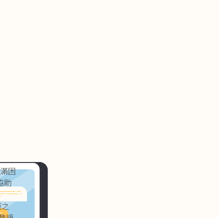
充滿困
協助
通之
聽語