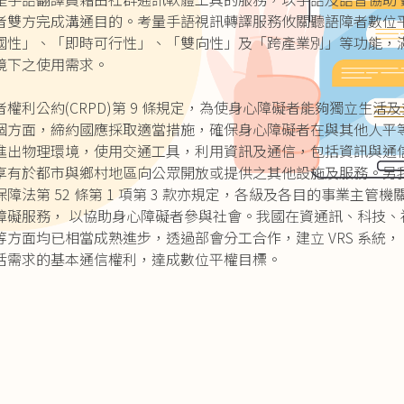
者雙方完成溝通目的。考量手語視訊轉譯服務攸關聽語障者數位
國性」、「即時可行性」、「雙向性」及「跨產業別」等功能，
境下之使用需求。
權利公約(CRPD)第 9 條規定，為使身心障礙者能夠獨立生活
個方面，締約國應採取適當措施，確保身心障礙者在與其他人平
進出物理環境，使用交通工具，利用資訊及通信，包括資訊與通
享有於都市與鄉村地區向公眾開放或提供之其他設施及服務。另
障法第 52 條第 1 項第 3 款亦規定，各級及各目的事業主管機
障礙服務， 以協助身心障礙者參與社會。我國在資通訊、科技、
方面均已相當成熟進步，透過部會分工合作，建立 VRS 系統，
活需求的基本通信權利，達成數位平權目標。