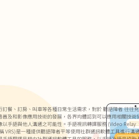
行訂餐、訂房、叫車等各種日常生活需求，對於 聽語障者 往往
路普及和影像應用技術的發展，各界均體認到可以應用相關技術
手語與他人溝通之可能性。手語視訊轉譯服務 (Video Relay
以下簡稱 VRS)是一種提供聽語障者平等使用社群通訊軟體工具進行溝
是手語翻譯員藉由社群通訊軟體工具的服務，以手語及語音協助 